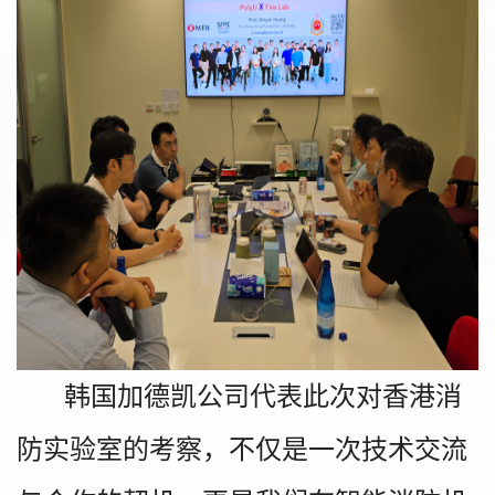
韩国加德凯公司代表此次对香港消
防实验室的考察，不仅是一次技术交流