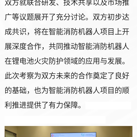
双方就联合研发、技术共享以及市场推
广等议题展开了充分讨论。双方初步达
成共识，将在智能消防机器人项目上开
展深度合作，共同推动智能消防机器人
在锂电池火灾防护领域的应用与发展。
此次考察为双方未来的合作奠定了良好
的基础，也为智能消防机器人项目的顺
利推进提供了有力保障。