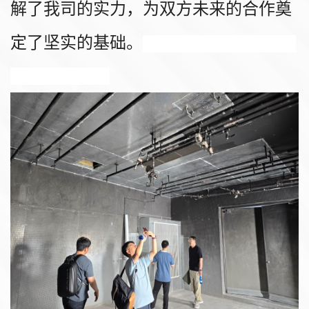
解了我司的实力，为双方未来的合作奠
定了坚实的基础。