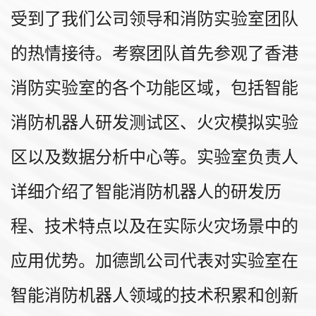
受到了我们公司领导和消防实验室团队
的热情接待。考察团队首先参观了香港
消防实验室的各个功能区域，包括智能
消防机器人研发测试区、火灾模拟实验
区以及数据分析中心等。实验室负责人
详细介绍了智能消防机器人的研发历
程、技术特点以及在实际火灾场景中的
应用优势。加德凯公司代表对实验室在
智能消防机器人领域的技术积累和创新