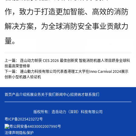
作，致力于打造更加智能、高效的消防
解决方案，为全球消防安全事业贡献力
量。
上一篇： 连山动力斩获 CES 2026 最佳创新奖 智能消防机器人项目跻身全球科
技最高荣誉榜单
下一篇： 連山動力科技有限公司代表香港理工大学在Inno Carnival 2024展示
创新小型机器人验证机
首页
产品介绍
拓展业务
关于我们
新闻中心
招贤纳才
联系我们
版权所有：连岳动力（深圳）科技有限公司
粤ICP备2025423272号
粤公网安备44030002007990号
法律声明
隐私保护