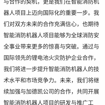
与合作的契机，更是我们在智能消防机
器人项目上迈向国际化的重要一步。我
们对双方未来的合作充满信心，也期待
智能消防机器人项目能够为全球消防安
全事业带来更多的惊喜与突破。通过与
国际领先的锂电池火灾防护企业合作，
我们将进一步提升智能消防机器人的技
术水平和市场竞争力。未来，我们将继
续加强与加德凯公司的合作，共同开展
智能消防机器人项目的研发与推广工